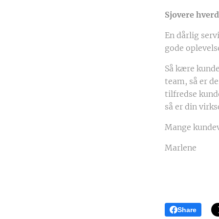
Sjovere hver
En dårlig ser
gode oplevels
Så kære kunde
team, så er de
tilfredse kund
så er din virk
Mange kundeve
Marlene
Share