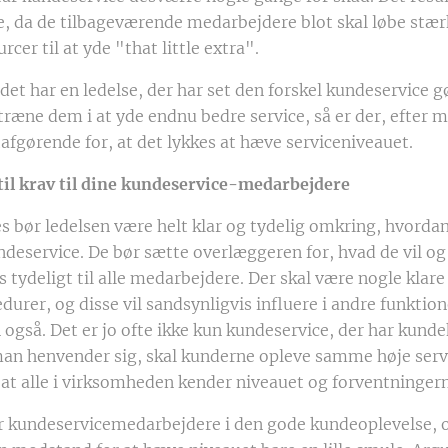
ce, da de tilbageværende medarbejdere blot skal løbe stær
rcer til at yde "that little extra".
det har en ledelse, der har set den forskel kundeservice g
 træne dem i at yde endnu bedre service, så er der, efter 
ltafgørende for, at det lykkes at hæve serviceniveauet.
stil krav til dine kundeservice-medarbejdere
es bør ledelsen være helt klar og tydelig omkring, hvordan
deservice. De bør sætte overlæggeren for, hvad de vil og 
tydeligt til alle medarbejdere. Der skal være nogle klare
urer, og disse vil sandsynligvis influere i andre funktion
også. Det er jo ofte ikke kun kundeservice, der har kund
an henvender sig, skal kunderne opleve samme høje servi
, at alle i virksomheden kender niveauet og forventninger
r kundeservicemedarbejdere i den gode kundeoplevelse, o