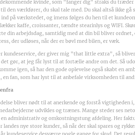
dekommende kvinde, som "fanger dig" straks du træder 
 til den værkfører, du skal tale med. Du skal altså ikke gå
ind på værkstedet, og imens følges du hen til et kundeo
 lækker kaffe, croissanter, tændte stearinlys og WIFI. Skøn
te din arbejdsdag, samtidig med at din bil bliver ordnet,
ess, der udløses, når der er bøvl med bilen, er væk.
r kundeservice, der giver mig "that little extra", så bliver
 det gør, at jeg får lyst til at fortælle andre om det. Så u
t komme igen, så har den gode oplevelse også skabt en am
en fan, som har lyst til at anbefale virksomheden til and
venfra
delse bliver nødt til at anerkende og forstå vigtigheden i,
edarbejderne udvikles og trænes. Mange steder ses net
 en administrativ og omkostningstung afdeling. Her faktu
er landes nye store kunder, så når der skal spares og rykk
år kundeservice desværre nogle gange for skud. Det result