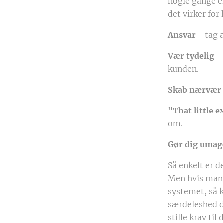
nogle gange e
det virker for
Ansvar
- tag 
Vær tydelig
- 
kunden.
Skab nærvær
"That little e
om.
Gør dig umag
Så enkelt er d
Men hvis man b
systemet, så 
særdeleshed d
stille krav ti