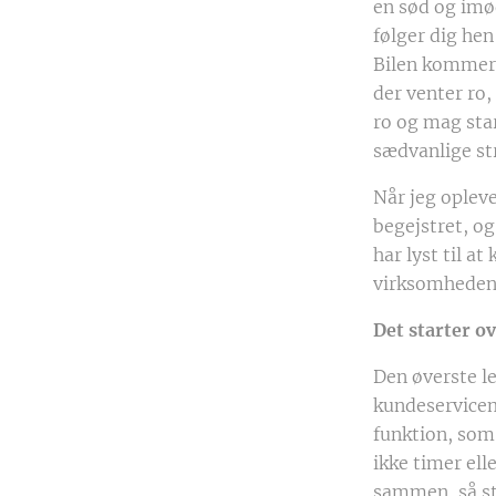
en sød og imø
følger dig hen
Bilen kommer 
der venter ro,
ro og mag star
sædvanlige str
Når jeg opleve
begejstret, og
har lyst til a
virksomheden, 
Det starter o
Den øverste le
kundeservicem
funktion, som
ikke timer ell
sammen, så st