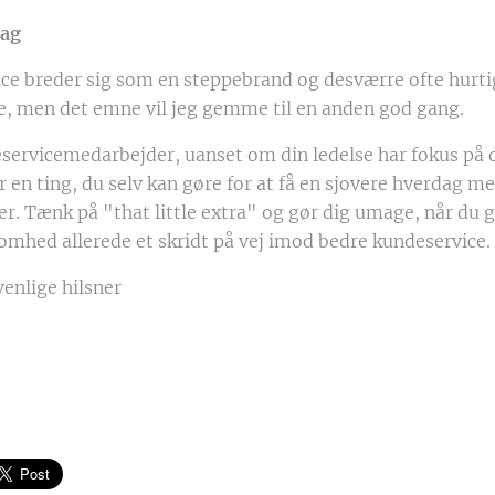
dag
vice breder sig som en steppebrand og desværre ofte hurt
e, men det emne vil jeg gemme til en anden god gang.
servicemedarbejder, uanset om din ledelse har fokus på d
r en ting, du selv kan gøre for at få en sjovere hverdag m
er. Tænk på "that little extra" og gør dig umage, når du g
somhed allerede et skridt på vej imod bedre kundeservice.
nlige hilsner