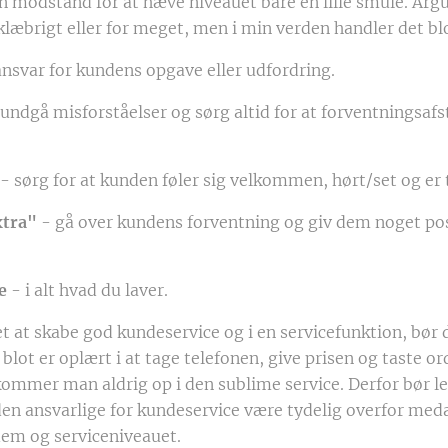
n modstand for at hæve niveauet bare en lille smule. Arg
 klæbrigt eller for meget, men i min verden handler det b
ansvar for kundens opgave eller udfordring.
undgå misforståelser og sørg altid for at forventnings
- sørg for at kunden føler sig velkommen, hørt/set og er 
xtra"
- gå over kundens forventning og giv dem noget posi
e
- i alt hvad du laver.
et at skabe god kundeservice og i en servicefunktion, bør 
lot er oplært i at tage telefonen, give prisen og taste or
kommer man aldrig op i den sublime service. Derfor bør le
en ansvarlige for kundeservice være tydelig overfor med
l dem og serviceniveauet.