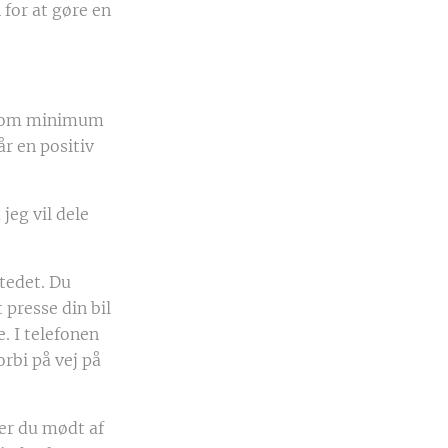
for at gøre en
n som minimum
år en positiv
eg vil dele
stedet. Du
 presse din bil
. I telefonen
rbi på vej på
ver du mødt af