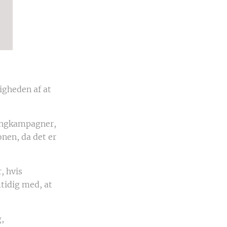
igheden af at
tingkampagner,
onen, da det er
, hvis
tidig med, at
,