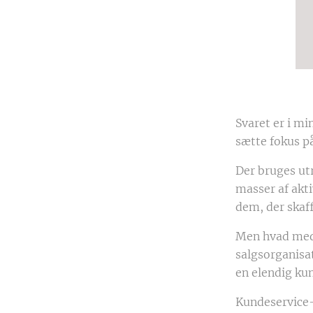
Svaret er i mi
sætte fokus p
Der bruges ut
masser af akti
dem, der skaf
Men hvad med 
salgsorganisa
en elendig ku
Kundeservice-