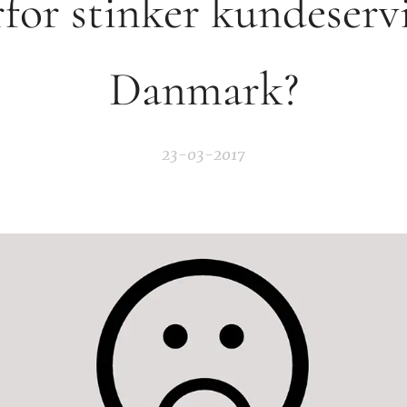
for stinker kundeservi
Danmark?
23-03-2017