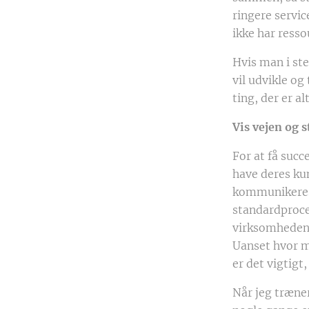
ringere servi
ikke har ressou
Hvis man i ste
vil udvikle og
ting, der er a
Vis vejen og 
For at få succ
have deres kun
kommunikeres 
standardproced
virksomheden 
Uanset hvor m
er det vigtigt
Når jeg træne