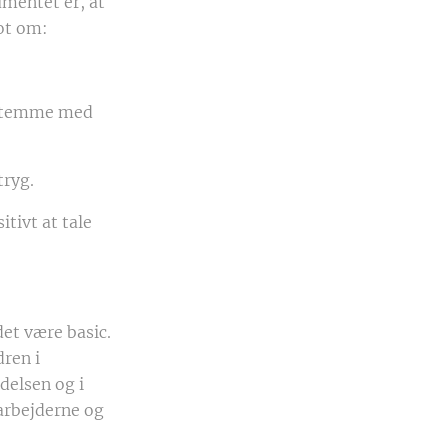
umentet er, at
lot om:
afstemme med
tryg.
tivt at tale
det være basic.
dren i
delsen og i
arbejderne og