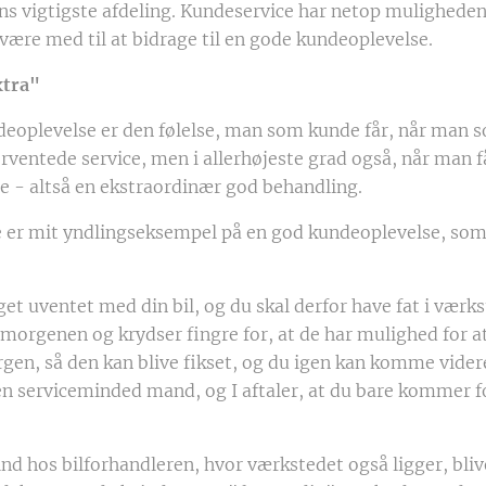
ns vigtigste afdeling. Kundeservice har netop muligheden 
 være med til at bidrage til en gode kundeoplevelse.
xtra"
eoplevelse er den følelse, man som kunde får, når ma
rventede service, men i allerhøjeste grad også, når man f
ce - altså en ekstraordinær god behandling.
er mit yndlingseksempel på en god kundeoplevelse, som j
et uventet med din bil, og du skal derfor have fat i værk
morgenen og krydser fingre for, at de har mulighed for at
en, så den kan blive fikset, og du igen kan komme videre
en serviceminded mand, og I aftaler, at du bare kommer fo
nd hos bilforhandleren, hvor værkstedet også ligger, bli