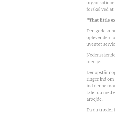
organisatione
forskel ved at
"That little e
Den gode kund
oplever den fo
uventet servi
Nedenstående 
med jer.
Der opstår nog
ringer ind om 
ind denne morg
taler du med 
arbejde.
Da du træder i