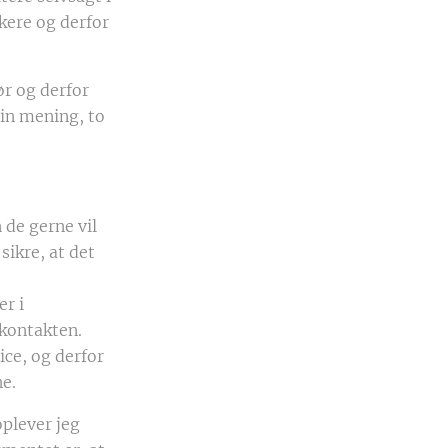
kere og derfor
ør og derfor
min mening, to
 de gerne vil
sikre, at det
er i
ekontakten.
ce, og derfor
ne.
plever jeg