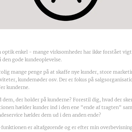
n optik enkel - mange virksomheder har ikke forstået vigt
å den gode kundeoplevelse.
rolig mange penge på at skaffe nye kunder, store marke
viteter, kundemøder osv. Der er fokus på salgsorganisati
fer kunderne.
dem, der holder på kunderne? Forestil dig, hvad der sker
tionen hælder kunder ind i den ene "ende af tragten" sam
ndeservice hælder dem ud i den anden ende?
funktionen er altafgørende og er efter min overbevisning