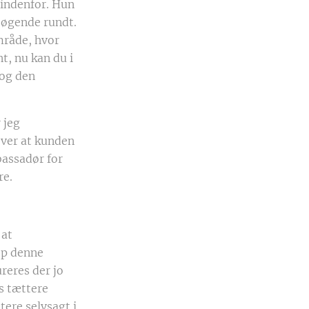
indenfor. Hun
 søgende rundt.
mråde, hvor
t, nu kan du i
 og den
 jeg
dover at kunden
bassadør for
re.
 at
op denne
reres der jo
es tættere
ere selvsagt i