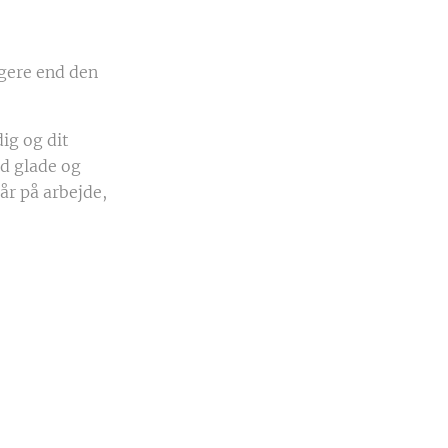
igere end den
ig og dit
ed glade og
år på arbejde,